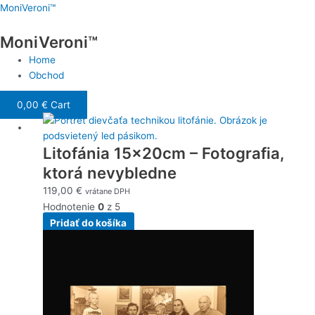
Preskočiť
Menu
MoniVeroni™
na
MoniVeroni™
obsah
Home
Obchod
0,00
€
Cart
Litofánia 15x20cm – Fotografia,
ktorá nevybledne
119,00
€
vrátane DPH
Hodnotenie
0
z 5
Pridať do košíka