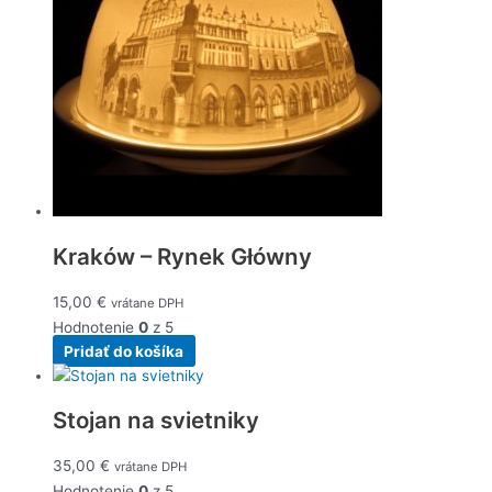
Kraków – Rynek Główny
15,00
€
vrátane DPH
Hodnotenie
0
z 5
Pridať do košíka
Stojan na svietniky
35,00
€
vrátane DPH
Hodnotenie
0
z 5