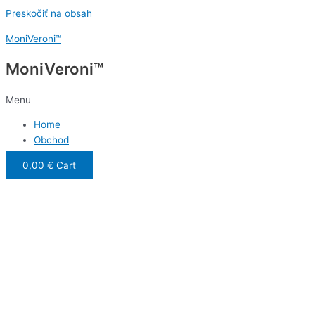
Preskočiť na obsah
MoniVeroni™
MoniVeroni™
Menu
Home
Obchod
0,00
€
Cart