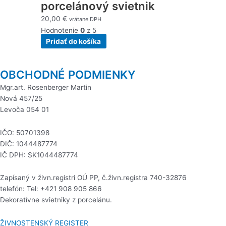
porcelánový svietnik
20,00
€
vrátane DPH
Hodnotenie
0
z 5
Pridať do košíka
OBCHODNÉ PODMIENKY
Mgr.art. Rosenberger Martin
Nová 457/25
Levoča 054 01
IČO: 50701398
DIČ: 1044487774
IČ DPH: SK1044487774
Zapísaný v živn.registri OÚ PP, č.živn.registra 740-32876
telefón: Tel: +421 908 905 866
Dekoratívne svietniky z porcelánu.
ŽIVNOSTENSKÝ REGISTER