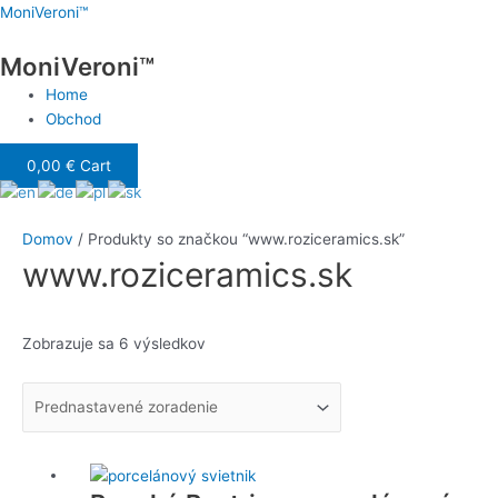
Preskočiť
Menu
MoniVeroni™
na
MoniVeroni™
obsah
Home
Obchod
0,00
€
Cart
Domov
/ Produkty so značkou “www.roziceramics.sk”
www.roziceramics.sk
Zobrazuje sa 6 výsledkov